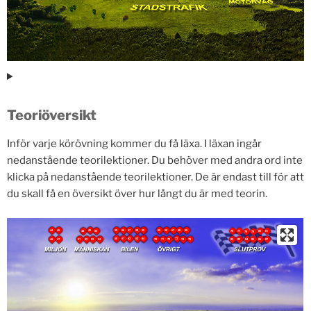
Teoriöversikt
Inför varje körövning kommer du få läxa. I läxan ingår
nedanstående teorilektioner. Du behöver med andra ord inte
klicka på nedanstående teorilektioner. De är endast till för att
du skall få en översikt över hur långt du är med teorin.
44
44
45
45
49
49
55
55
56
56
57
57
58
58
59
59
65
65
66
66
67
67
68
68
69
69
48
48
50
50
76
77
80
81
78
79
60
60
61
61
62
62
63
63
64
64
73
73
46
46
47
47
51
51
52
52
53
53
54
54
70
70
71
71
72
72
74
74
75
82
83
84
85
86
87