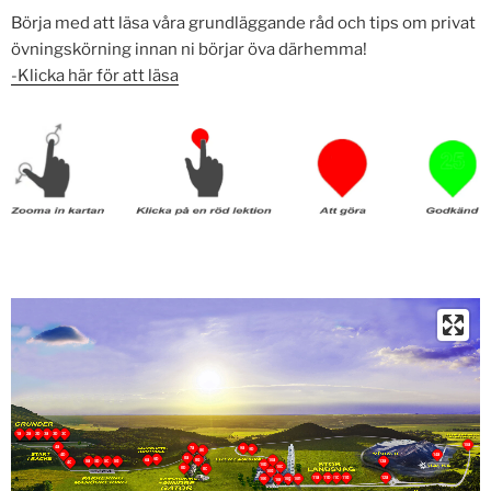
Börja med att läsa våra grundläggande råd och tips om privat
övningskörning innan ni börjar öva därhemma!
-Klicka här för att läsa
1a
2a
2b
3a
3b
3c
15a
4a
7a
9a
9b
8e
4b
14a
8a
6b
6a
8d
10a
5a
5b
5c
5d
13a
4c
10b
10c
8b
8c
10d
11a
11b
11c
11d
12a
10e
10f
10g
10h