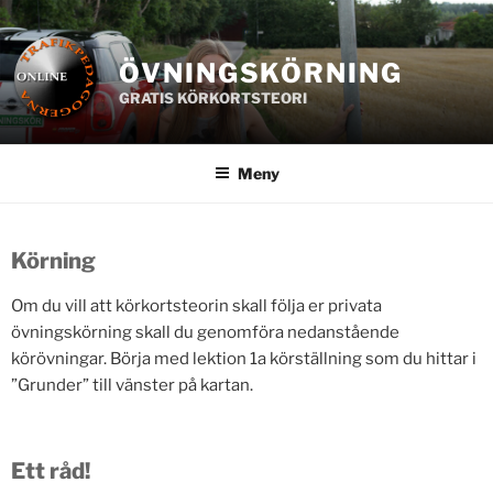
Hoppa
till
innehåll
ÖVNINGSKÖRNING
GRATIS KÖRKORTSTEORI
Meny
Körning
Om du vill att körkortsteorin skall följa er privata
övningskörning skall du genomföra nedanstående
körövningar. Börja med lektion 1a körställning som du hittar i
”Grunder” till vänster på kartan.
Ett råd!