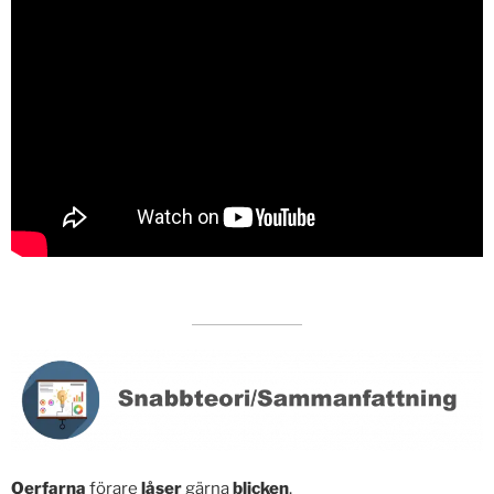
Oerfarna
förare
låser
gärna
blicken
.