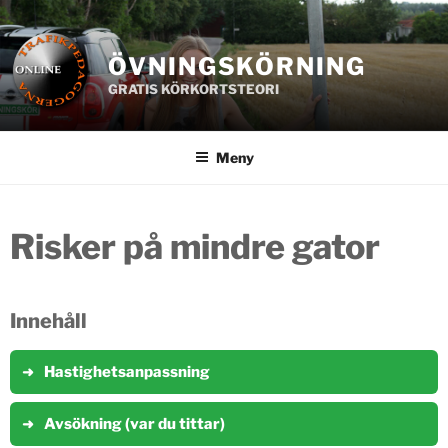
Hoppa
till
innehåll
ÖVNINGSKÖRNING
GRATIS KÖRKORTSTEORI
Meny
Risker på mindre gator
Innehåll
Hastighetsanpassning
Avsökning (var du tittar)