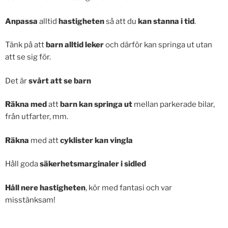
Anpassa
alltid
hastigheten
så att du
kan stanna i tid
.
Tänk på att
barn alltid leker
och därför kan springa ut utan
att se sig för.
Det är
svårt att se barn
Räkna med
att
barn kan springa ut
mellan parkerade bilar,
från utfarter, mm.
Räkna
med att
cyklister kan vingla
Håll goda
säkerhetsmarginaler i sidled
Håll nere hastigheten
, kör med fantasi och var
misstänksam!