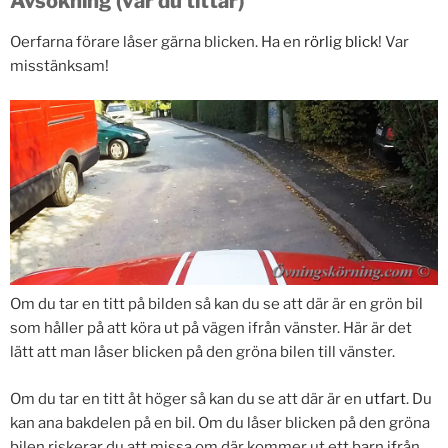
Avsökning (var du tittar)
Oerfarna förare låser gärna blicken. Ha en
rörlig blick
! Var
misstänksam!
Om du tar en titt på bilden så kan du se att där är en grön bil
som håller på att köra ut på vägen ifrån vänster. Här är det
lätt att man låser blicken på den gröna bilen till vänster.
Om du tar en titt åt höger så kan du se att där är en
utfart
. Du
kan ana bakdelen på en bil. Om du låser blicken på den gröna
bilen riskerar du att missa om där kommer ut ett barn ifrån