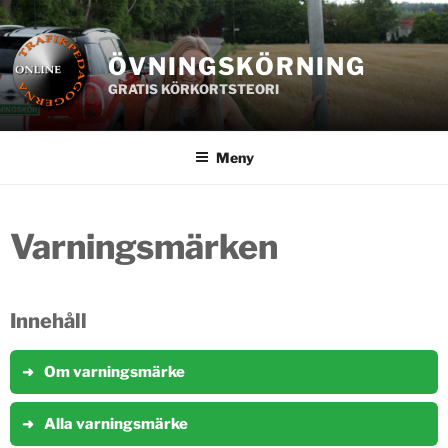
Hoppa
till
innehåll
ÖVNINGSKÖRNING
GRATIS KÖRKORTSTEORI
Meny
Varningsmärken
Innehåll
Om varningsmärke
Alla varningsmärke