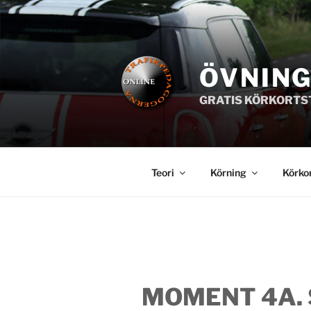
Hoppa
till
innehåll
ÖVNIN
GRATIS KÖRKORTS
Teori
Körning
Körko
MOMENT 4A. 