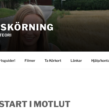
GSKÖRNING
TEORI
rtsguider!
Filmer
Ta Körkort
Länkar
Hjälp/kont
START I MOTLUT