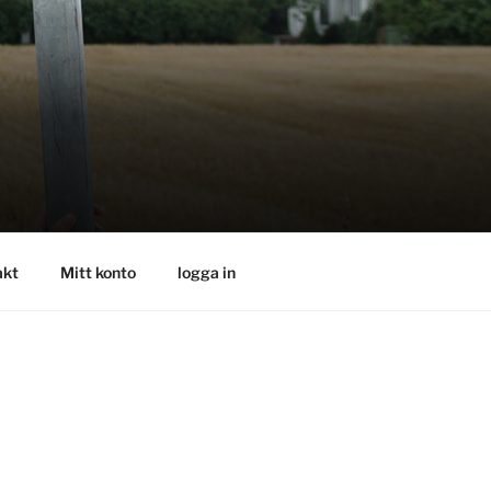
akt
Mitt konto
logga in