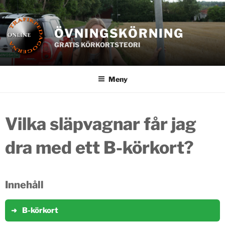
Hoppa
till
innehåll
ÖVNINGSKÖRNING
GRATIS KÖRKORTSTEORI
Meny
Vilka släpvagnar får jag
dra med ett B-körkort?
Innehåll
B-körkort