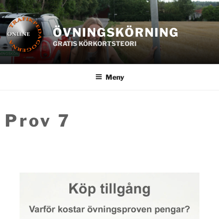
Hoppa
till
innehåll
ÖVNINGSKÖRNING
GRATIS KÖRKORTSTEORI
Meny
Prov 7