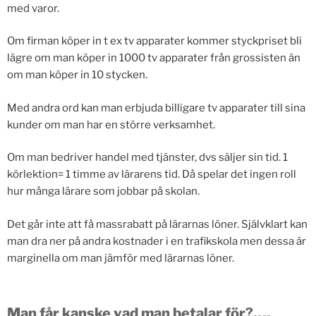
med varor.
Om firman köper in t ex tv apparater kommer styckpriset bli
lägre om man köper in 1000 tv apparater från grossisten än
om man köper in 10 stycken.
Med andra ord kan man erbjuda billigare tv apparater till sina
kunder om man har en större verksamhet.
Om man bedriver handel med tjänster, dvs säljer sin tid. 1
körlektion= 1 timme av lärarens tid. Då spelar det ingen roll
hur många lärare som jobbar på skolan.
Det går inte att få massrabatt på lärarnas löner. Självklart kan
man dra ner på andra kostnader i en trafikskola men dessa är
marginella om man jämför med lärarnas löner.
Man får kanske vad man betalar för?….