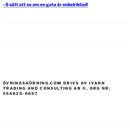
–
5 sätt att se om en gata är enkelriktad!
Inläggsnavigering
ÖVNINGSKÖRNING.COM DRIVS AV IVANN
TRADING AND CONSULTING AB ©, ORG NR:
556825-0657