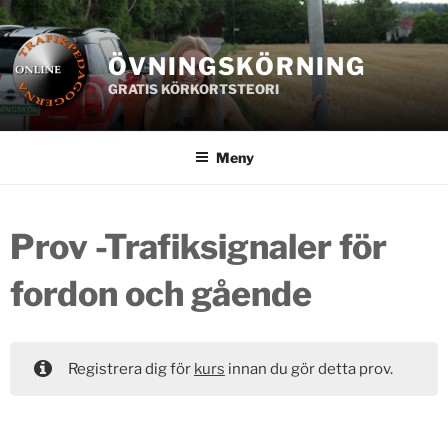
Hoppa
till
innehåll
ÖVNINGSKÖRNING
GRATIS KÖRKORTSTEORI
Meny
Prov -Trafiksignaler för
fordon och gående
Registrera dig för
kurs
innan du gör detta prov.