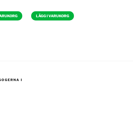
VARUKORG
LÄGG I VARUKORG
GOGERNA I