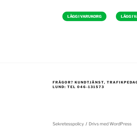
LÄGG I VARUKORG
LÄGG I 
FRÅGOR? KUNDTJÄNST, TRAFIKPEDA
LUND: TEL 046-131573
Sekretesspolicy
Drivs med WordPress