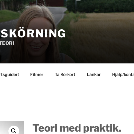
GSKÖRNING
TEORI
rtsguider!
Filmer
Ta Körkort
Länkar
Hjälp/kont
Teori med praktik.