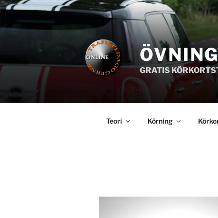
Hoppa
till
innehåll
ÖVNIN
GRATIS KÖRKORTS
Teori
Körning
Körko