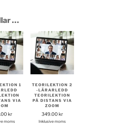
llar …
EKTION 1
TEORILEKTION 2
ARLEDD
-LÄRARLEDD
LEKTION
TEORILEKTION
TANS VIA
PÅ DISTANS VIA
OOM
ZOOM
.00
kr
349.00
kr
ive moms
Inklusive moms