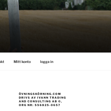
akt
Mitt konto
logga in
ÖVNINGSKÖRNING.COM
DRIVS AV IVANN TRADING
AND CONSULTING AB ©,
ORG NR: 556825-0657