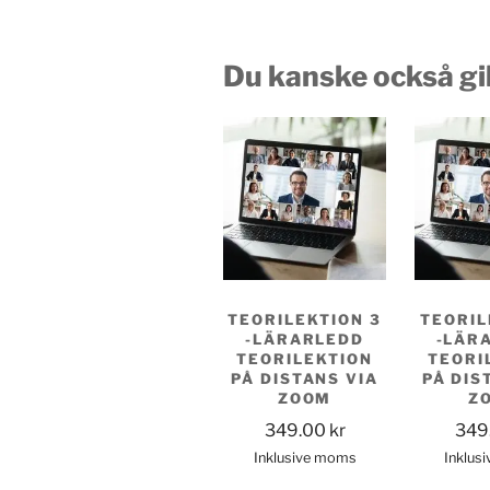
Du kanske också gi
TEORILEKTION 3
TEORIL
-LÄRARLEDD
-LÄR
TEORILEKTION
TEORI
PÅ DISTANS VIA
PÅ DIS
ZOOM
Z
349.00
kr
349
Inklusive moms
Inklus