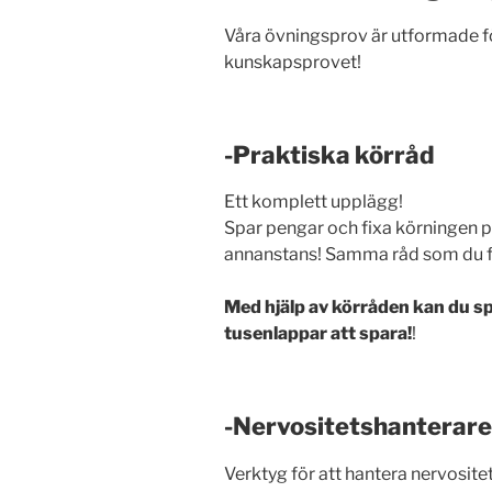
Våra övningsprov är utformade för
kunskapsprovet!
-Praktiska körråd
Ett komplett upplägg!
Spar pengar och fixa körningen på
annanstans! Samma råd som du får
Med hjälp av körråden kan du spa
tusenlappar att spara!
!
-Nervositetshanterar
Verktyg för att hantera nervosite