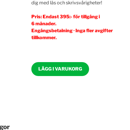
dig med läs och skrivsvårigheter!
Pris:
Endast 395:- för tillgång i
6
månader.
Engångsbetalning
· Inga fler avgifter
tillkommer.
LÄGG I VARUKORG
gor