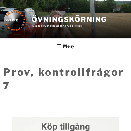
Hoppa
till
innehåll
ÖVNINGSKÖRNING
GRATIS KÖRKORTSTEORI
Meny
Prov, kontrollfrågor
7